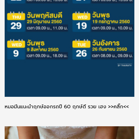
หมอมีนแนะนำฤกษ์ออกรถปี 60 ฤกษ์ดี รวย เฮง >>คลิ๊ก<<