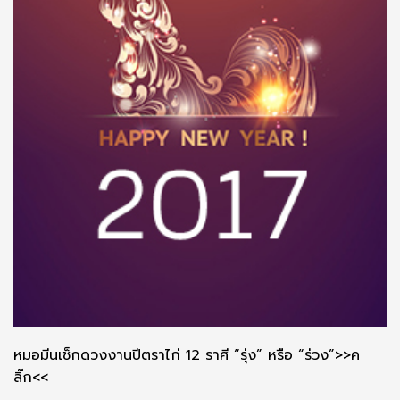
หมอมีนเช็กดวงงานปีตราไก่ 12 ราศี “รุ่ง” หรือ “ร่วง”>>ค
ลิ๊ก<<