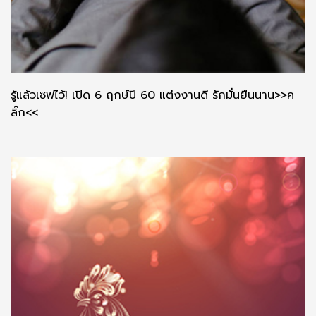
รู้แล้วเซฟไว้! เปิด 6 ฤกษ์ปี 60 แต่งงานดี รักมั่นยืนนาน>>ค
ลิ๊ก<<