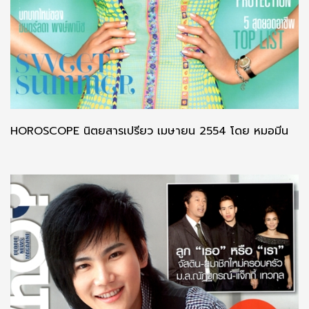
HOROSCOPE นิตยสารเปรียว เมษายน 2554 โดย หมอมีน