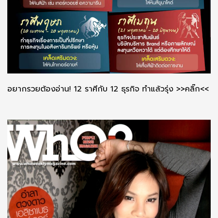
อยากรวยต้องอ่าน! 12 ราศีกับ 12 ธุรกิจ ทำแล้วรุ่ง >>คลิ๊ก<<