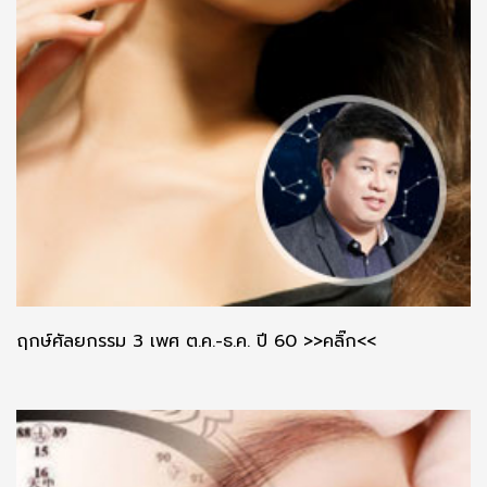
ฤกษ์ศัลยกรรม 3 เพศ ต.ค.-ธ.ค. ปี 60 >>คลิ๊ก<<