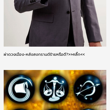
ผ่าดวงเมือง-หลังสงกรานต์ร้ายหรือดี?>>คลิ๊ก<<