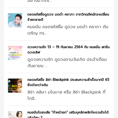
อย่างมากทีเ...
ถอดรหัสชื่อดูดวง มดดำ คชาภา จากวิกฤติหนักจะเปลี่ยน
ร้ายกลายดี
หมอมีน ถอดรหัสชื่อ ดูดวง มดดำ คชาภา ตัน
เจริญ กร...
ดวงความรัก 13 – 19 กันยายน 2564 กับ หมอมีน สกรีน
ดวงเลิฟ
ดูดวงความรัก ดูดวงตามวันเกิด ประจำเดือน
กันยายน ...
ถอดรหัสชื่อ ลิซ่า Blackpink ประสบความสำเร็จมากปี 65
ยิ่งดังกว่าเดิม
ลิซ่า ลลิษา มโนบาล หรือ ลิซ่า Blackpink ที่
โกอิ...
หมอมีนไขสงสัย “ทำหน้าอก” เสริมบุคลิกพลิกโหงวเฮ้งได้
จริงไหม ?