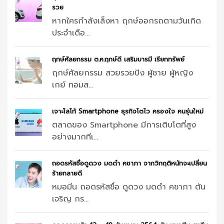
รวย
หากใครกำลังเล็งหา ฤกษ์ออกรถตามวันเกิด
ประจำเดือ...
ฤกษ์ศัลยกรรม ต.ค.ฤกษ์ดี เสริมบารมี เรียกทรัพย์
ฤกษ์ศัลยกรรม สวยรวยปัง ผู้ชาย ผู้หญิง
เกย์ ทอมส...
เจาะโลโก้ Smartphone ธุรกิจโตไว ครองใจ คนรุ่นใหม่
ตลาดของ Smartphone มีการเติบโตที่สูง
อย่างมากทีเ...
ถอดรหัสชื่อดูดวง มดดำ คชาภา จากวิกฤติหนักจะเปลี่ยน
ร้ายกลายดี
หมอมีน ถอดรหัสชื่อ ดูดวง มดดำ คชาภา ตัน
เจริญ กร...