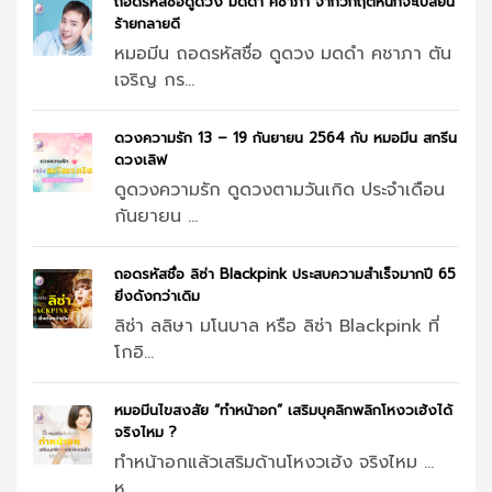
ถอดรหัสชื่อดูดวง มดดำ คชาภา จากวิกฤติหนักจะเปลี่ยน
ร้ายกลายดี
หมอมีน ถอดรหัสชื่อ ดูดวง มดดำ คชาภา ตัน
เจริญ กร...
ดวงความรัก 13 – 19 กันยายน 2564 กับ หมอมีน สกรีน
ดวงเลิฟ
ดูดวงความรัก ดูดวงตามวันเกิด ประจำเดือน
กันยายน ...
ถอดรหัสชื่อ ลิซ่า Blackpink ประสบความสำเร็จมากปี 65
ยิ่งดังกว่าเดิม
ลิซ่า ลลิษา มโนบาล หรือ ลิซ่า Blackpink ที่
โกอิ...
หมอมีนไขสงสัย “ทำหน้าอก” เสริมบุคลิกพลิกโหงวเฮ้งได้
จริงไหม ?
ทำหน้าอกแล้วเสริมด้านโหงวเฮ้ง จริงไหม …
ห...