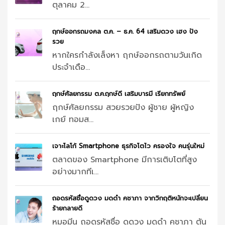
ตุลาคม 2...
ฤกษ์ออกรถมงคล ต.ค. – ธ.ค. 64 เสริมดวง เฮง ปัง
รวย
หากใครกำลังเล็งหา ฤกษ์ออกรถตามวันเกิด
ประจำเดือ...
ฤกษ์ศัลยกรรม ต.ค.ฤกษ์ดี เสริมบารมี เรียกทรัพย์
ฤกษ์ศัลยกรรม สวยรวยปัง ผู้ชาย ผู้หญิง
เกย์ ทอมส...
เจาะโลโก้ Smartphone ธุรกิจโตไว ครองใจ คนรุ่นใหม่
ตลาดของ Smartphone มีการเติบโตที่สูง
อย่างมากทีเ...
ถอดรหัสชื่อดูดวง มดดำ คชาภา จากวิกฤติหนักจะเปลี่ยน
ร้ายกลายดี
หมอมีน ถอดรหัสชื่อ ดูดวง มดดำ คชาภา ตัน