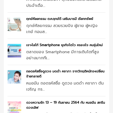
ประจำเดือ...
ฤกษ์ศัลยกรรม ต.ค.ฤกษ์ดี เสริมบารมี เรียกทรัพย์
ฤกษ์ศัลยกรรม สวยรวยปัง ผู้ชาย ผู้หญิง
เกย์ ทอมส...
เจาะโลโก้ Smartphone ธุรกิจโตไว ครองใจ คนรุ่นใหม่
ตลาดของ Smartphone มีการเติบโตที่สูง
อย่างมากทีเ...
ถอดรหัสชื่อดูดวง มดดำ คชาภา จากวิกฤติหนักจะเปลี่ยน
ร้ายกลายดี
หมอมีน ถอดรหัสชื่อ ดูดวง มดดำ คชาภา ตัน
เจริญ กร...
ดวงความรัก 13 – 19 กันยายน 2564 กับ หมอมีน สกรีน
ดวงเลิฟ