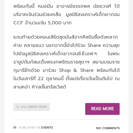
พร้อมกันนี้ หมอมีน อาจารย์อรรถพล น้อยวงศ์ ได้
บริจาคเงินร่วมช่วยเหลือ มูลนิธิสงเคราะห์เด็กยากจน
CCF จำนวนเงิน 5,000 บาท
แถมท้ายด้วยคอนเสิร์ตสุดมันส์จากศิลปินชื่อดังหลาก
ค่าย หลายแนว นอกจากนี้ยังได้ร่วม Share ความสุข
ไปยังมูลนิธิสงเคราะห์เด็กยากจนซี.ซี.เอฟ.ฯ ในพระ
ราชูปถัมภ์สมเด็จพระเทพรัตนราชสุดาฯ สยามบรมราช
กุมารีอีกด้วย มาร่วม Shop & Share พร้อมกันได้
ในวันเสาร์ที่ 22 ตุลาคมนี้ ตั้งแต่เที่ยงวันเป็นต้นไป ณ
ลานหน้า ห้างเซ็นทรัลเวิลด์
งาน GREEN WAVE
READ MORE
PUBLISHED IN
EVENTS
NO COMMENTS