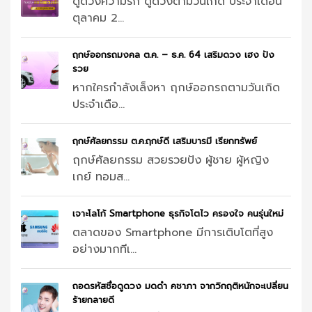
ดูดวงความรัก ดูดวงตามวันเกิด ประจำเดือน
ตุลาคม 2...
ฤกษ์ออกรถมงคล ต.ค. – ธ.ค. 64 เสริมดวง เฮง ปัง
รวย
หากใครกำลังเล็งหา ฤกษ์ออกรถตามวันเกิด
ประจำเดือ...
ฤกษ์ศัลยกรรม ต.ค.ฤกษ์ดี เสริมบารมี เรียกทรัพย์
ฤกษ์ศัลยกรรม สวยรวยปัง ผู้ชาย ผู้หญิง
เกย์ ทอมส...
เจาะโลโก้ Smartphone ธุรกิจโตไว ครองใจ คนรุ่นใหม่
ตลาดของ Smartphone มีการเติบโตที่สูง
อย่างมากทีเ...
ถอดรหัสชื่อดูดวง มดดำ คชาภา จากวิกฤติหนักจะเปลี่ยน
ร้ายกลายดี